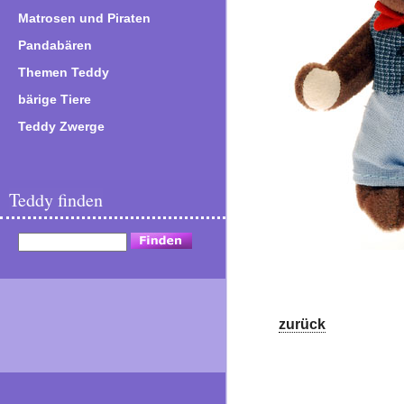
Matrosen und Piraten
Pandabären
Themen Teddy
bärige Tiere
Teddy Zwerge
Teddy finden
zurück