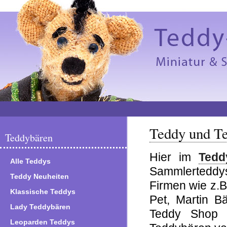
Teddy und T
Teddybären
Hier im
Tedd
Alle Teddys
Sammlerteddys
Teddy Neuheiten
Firmen wie z.B
Klassische Teddys
Pet, Martin B
Lady Teddybären
Teddy Shop 
Leoparden Teddys